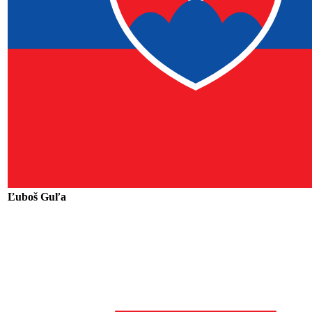
Ľuboš Guľa