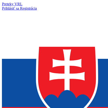
Preteky VRL
Prihlásiť sa
Registrácia