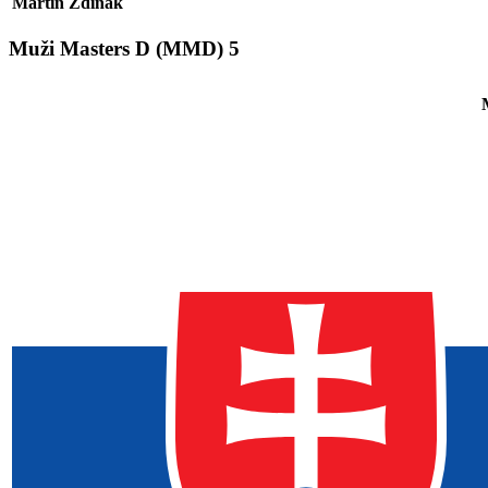
Martin Ždiňak
Muži Masters D
(MMD)
5