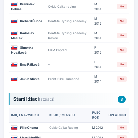
Branislav
M
Cyklo Čajka racing
Nie
Dobiaš
2014
M
Richard Ďurica
BeatMe Cycling Academy
Nie
2015
Radoslav
BeatMe Cycling Academy
M
Nie
Mašľak
Košice
2014
Simonka
F
CKM Poprad
Nie
Nováková
2015
F
Ema Pálková
–
Nie
2014
M
Jakub Slivka
Petist Bike Humenné
Nie
2014
Starší žiaci
(stziaci)
8
PŁEĆ
IMIĘ I NAZWISKO
KLUB / MIASTO
OPŁACONE
ROK
Filip Choma
Cyklo Čajka Racing
M 2012
Nie
Matej Mariňák
–
M 2013
Nie