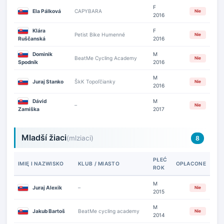
F
Ela Pálková
CAPYBARA
Nie
2016
Klára
F
Petist Bike Humenné
Nie
Ruščanská
2016
Dominik
M
BeatMe Cycling Academy
Nie
Spodník
2016
M
Juraj Stanko
ŠkK Topoľčianky
Nie
2016
Dávid
M
–
Nie
Zamiška
2017
Mladší žiaci
(mlziaci)
8
PŁEĆ
IMIĘ I NAZWISKO
KLUB / MIASTO
OPŁACONE
ROK
M
Juraj Alexik
–
Nie
2015
M
Jakub Bartoš
BeatMe cycling academy
Nie
2014