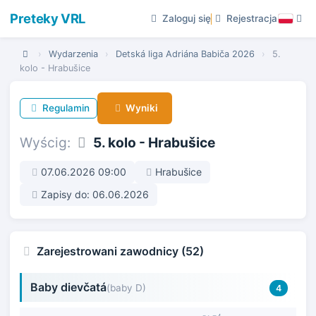
Preteky VRL
Zaloguj się
Rejestracja
›
Wydarzenia
›
Detská liga Adriána Babiča 2026
›
5.
kolo - Hrabušice
Regulamin
Wyniki
Wyścig:
5. kolo - Hrabušice
07.06.2026 09:00
Hrabušice
Zapisy do: 06.06.2026
Zarejestrowani zawodnicy (52)
Baby dievčatá
(baby D)
4