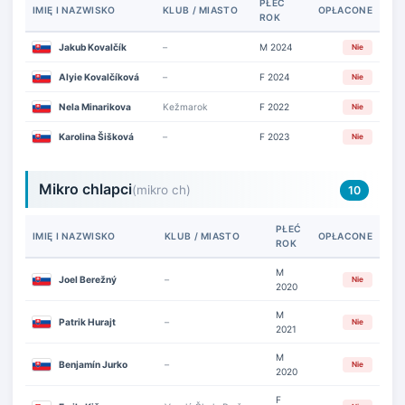
PŁEĆ
IMIĘ I NAZWISKO
KLUB / MIASTO
OPŁACONE
ROK
Jakub Kovalčík
–
M 2024
Nie
Alyie Kovalčíková
–
F 2024
Nie
Nela Minarikova
Kežmarok
F 2022
Nie
Karolina Šišková
–
F 2023
Nie
Mikro chlapci
(mikro ch)
10
PŁEĆ
IMIĘ I NAZWISKO
KLUB / MIASTO
OPŁACONE
ROK
M
Joel Berežný
–
Nie
2020
M
Patrik Hurajt
–
Nie
2021
M
Benjamín Jurko
–
Nie
2020
F