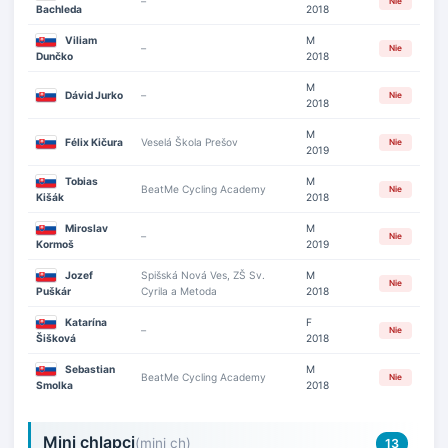
–
Nie
Bachleda
2018
Viliam
M
–
Nie
Dunčko
2018
M
Dávid Jurko
–
Nie
2018
M
Félix Kičura
Veselá Škola Prešov
Nie
2019
Tobias
M
BeatMe Cycling Academy
Nie
Kišák
2018
Miroslav
M
–
Nie
Kormoš
2019
Jozef
Spišská Nová Ves, ZŠ Sv.
M
Nie
Puškár
Cyrila a Metoda
2018
Katarína
F
–
Nie
Šišková
2018
Sebastian
M
BeatMe Cycling Academy
Nie
Smolka
2018
Mini chlapci
(mini ch)
13