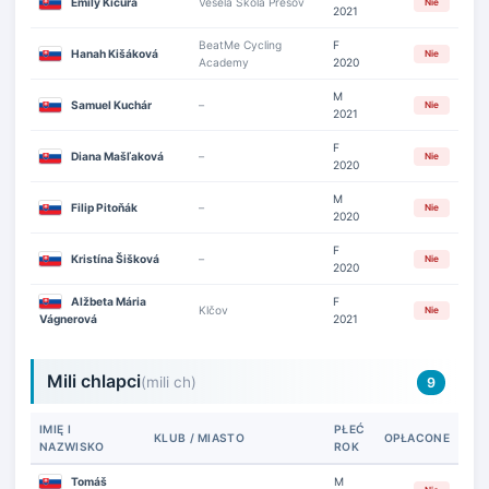
Emily Kičura
Veselá Škola Prešov
Nie
2021
BeatMe Cycling
F
Hanah Kišáková
Nie
Academy
2020
M
Samuel Kuchár
–
Nie
2021
F
Diana Mašľaková
–
Nie
2020
M
Filip Pitoňák
–
Nie
2020
F
Kristína Šišková
–
Nie
2020
Alžbeta Mária
F
Klčov
Nie
Vágnerová
2021
Mili chlapci
(mili ch)
9
IMIĘ I
PŁEĆ
KLUB / MIASTO
OPŁACONE
NAZWISKO
ROK
Tomáš
M