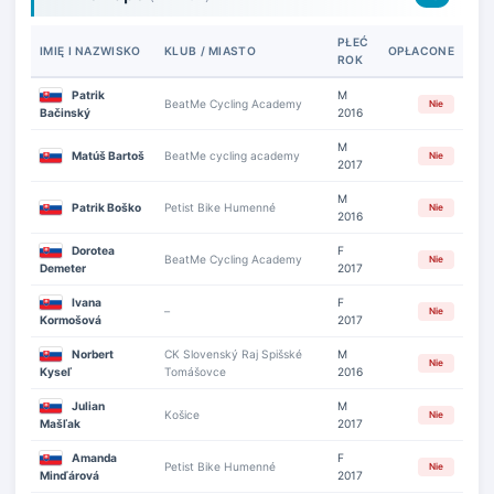
PŁEĆ
IMIĘ I NAZWISKO
KLUB / MIASTO
OPŁACONE
ROK
Patrik
M
BeatMe Cycling Academy
Nie
Bačinský
2016
M
Matúš Bartoš
BeatMe cycling academy
Nie
2017
M
Patrik Boško
Petist Bike Humenné
Nie
2016
Dorotea
F
BeatMe Cycling Academy
Nie
Demeter
2017
Ivana
F
–
Nie
Kormošová
2017
Norbert
CK Slovenský Raj Spišské
M
Nie
Kyseľ
Tomášovce
2016
Julian
M
Košice
Nie
Mašľak
2017
Amanda
F
Petist Bike Humenné
Nie
Minďárová
2017