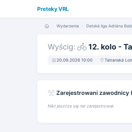
Preteky VRL
›
Wydarzenia
›
Detská liga Adriána Ba
Wyścig:
12. kolo - T
20.09.2026 10:00
Tatranská Lom
Zarejestrowani zawodnicy 
Nikt jeszcze się nie zarejestrował.