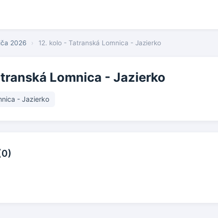
biča 2026
›
12. kolo - Tatranská Lomnica - Jazierko
atranská Lomnica - Jazierko
nica - Jazierko
(0)