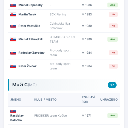
Michal Repašský
–
M 1986
Ano
Martin Turek
SCK Pieniny
M 1983
Ne
Cyklistická liga
Peter Vastuško
M 1980
Ne
Stropkov
CLIMBERG SPORT
Michal Záhradník
M 1980
Ano
TEAM
Pro-body sport
Radoslav Zavodny
M 1984
Ne
team
pro-body sport
Peter Živčák
M 1984
Ne
team
Muži C
(MC)
17
POHLAVÍ
JMÉNO
KLUB / MĚSTO
UHRAZENO
ROK
Rastislav
PROBIKER team Košice
M 1971
Ano
Baločko