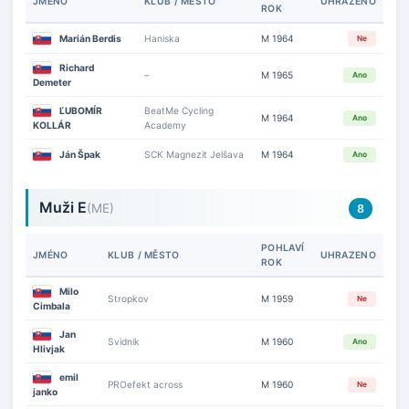
JMÉNO
KLUB / MĚSTO
UHRAZENO
ROK
Marián Berdis
Haniska
M 1964
Ne
Richard
–
M 1965
Ano
Demeter
ĽUBOMÍR
BeatMe Cycling
M 1964
Ano
KOLLÁR
Academy
Ján Špak
SCK Magnezit Jelšava
M 1964
Ano
Muži E
(ME)
8
POHLAVÍ
JMÉNO
KLUB / MĚSTO
UHRAZENO
ROK
Milo
Stropkov
M 1959
Ne
Cimbala
Jan
Svidnik
M 1960
Ano
Hlivjak
emil
PROefekt across
M 1960
Ne
janko