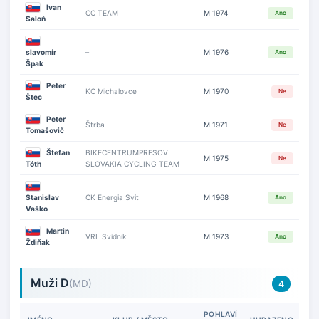
Ivan
CC TEAM
M 1974
Ano
Saloň
slavomír
–
M 1976
Ano
Špak
Peter
KC Michalovce
M 1970
Ne
Štec
Peter
Štrba
M 1971
Ne
Tomašovič
Štefan
BIKECENTRUMPRESOV
M 1975
Ne
Tóth
SLOVAKIA CYCLING TEAM
Stanislav
CK Energia Svit
M 1968
Ano
Vaško
Martin
VRL Svidník
M 1973
Ano
Ždiňak
Muži D
(MD)
4
POHLAVÍ