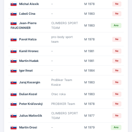
Michal Alexik
–
M 1978
Ne
Ľuboš Cina
–
M 1983
Ne
Jean-Pierre
CLIMBERG SPORT
M 1983
Ano
FAUCONNIER
TEAM
pro-body sport
Pavol Halza
M 1978
Ne
team
Kamil Hronec
–
M 1981
Ne
Martin Hudak
–
M 1981
Ne
Igor Ihnat
–
M 1984
Ne
ProBiker Team
Juraj Kocergin
M 1983
Ne
Kosice
Dušan Kozel
Otec roka
M 1983
Ne
Peter Kráľovský
PROBIKER Team
M 1978
Ne
CLIMBERG SPORT
Julius Maťovčík
M 1977
Ne
TEAM
Martin Orosi
–
M 1979
Ano