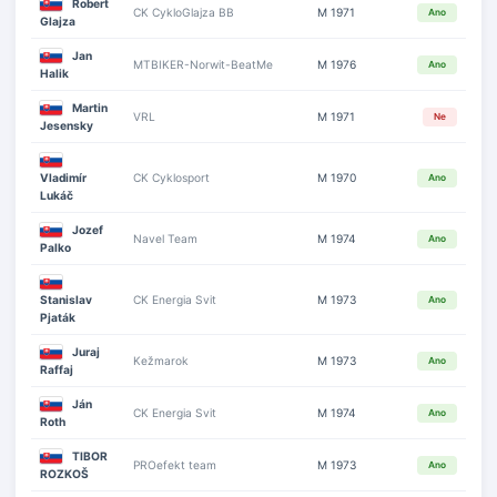
Robert
CK CykloGlajza BB
M 1971
Ano
Glajza
Jan
MTBIKER-Norwit-BeatMe
M 1976
Ano
Halik
Martin
VRL
M 1971
Ne
Jesensky
Vladimír
CK Cyklosport
M 1970
Ano
Lukáč
Jozef
Navel Team
M 1974
Ano
Palko
Stanislav
CK Energia Svit
M 1973
Ano
Pjaták
Juraj
Kežmarok
M 1973
Ano
Raffaj
Ján
CK Energia Svit
M 1974
Ano
Roth
TIBOR
PROefekt team
M 1973
Ano
ROZKOŠ