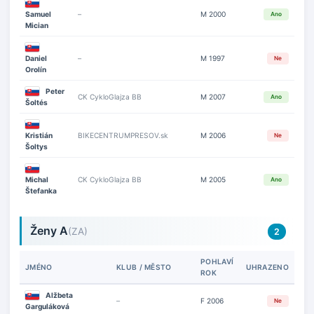
Samuel
–
M 2000
Ano
Mician
Daniel
–
M 1997
Ne
Orolín
Peter
CK CykloGlajza BB
M 2007
Ano
Šoltés
Kristián
BIKECENTRUMPRESOV.sk
M 2006
Ne
Šoltys
Michal
CK CykloGlajza BB
M 2005
Ano
Štefanka
Ženy A
(ZA)
2
POHLAVÍ
JMÉNO
KLUB / MĚSTO
UHRAZENO
ROK
Alžbeta
–
F 2006
Ne
Garguláková