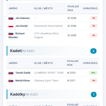
POHLAVÍ
JMÉNO
KLUB / MĚSTO
UHRAZENO
ROK
Ján Adamov
–
M 2008
Ne
Jan Goźdź
Nowotarski Klub Kolarski
M 2009
Ne
Richard
CYS-Akadémia Petra
M 2009
Ne
Mozden
Sagana
Kadeti
(M KAD)
2
POHLAVÍ
JMÉNO
KLUB / MĚSTO
UHRAZENO
ROK
Tomáš Gallik
CLIMBERG SPORT TEAM
M 2010
Ano
Matúš Klimo
Climberg Sport Team
M 2011
Ne
Kadetky
(W KAD)
1
POHLAVÍ