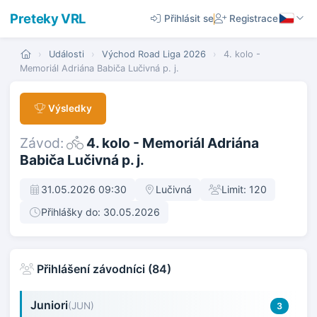
Preteky VRL
Přihlásit se
Registrace
›
Události
›
Východ Road Liga 2026
›
4. kolo -
Memoriál Adriána Babiča Lučivná p. j.
Výsledky
Závod:
4. kolo - Memoriál Adriána
Babiča Lučivná p. j.
31.05.2026 09:30
Lučivná
Limit: 120
Přihlášky do: 30.05.2026
Přihlášení závodníci (84)
Juniori
(JUN)
3