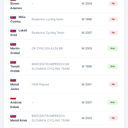
Šimon
–
M 2004
Ne
Adamov
Mišo
Raslavice cycling team
M 1998
Ne
Čverha
Lukáš
Raslavice Cycling Team
M 2007
Ne
Greš
Martin
CK CYKLOGLAJZA BB
M 2003
Ano
Grobař
BIKECENTRUMPRESOV.SK
Tomáš
M 1998
Ano
SLOVAKIA CYCLING TEAM
Hrebík
Matúš
CKM Poprad
M 2001
Ne
Jacko
Andrzej
–
M 2007
Ano
Kobak
BIKECENTRUMPRESOV
M 2002
Ne
Matúš Kriak
SLOVAKIA CYCLING TEAM