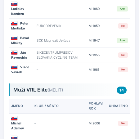
Ladislav
–
M 1960
Ano
Kandera
Peter
EURODREVENIK
M 1959
Ne
Mertinko
Pavol
SCK Magnezit Jelšava
M 1947
Ano
Mlákay
Ján
BIKECENTRUMPRESOV
M 1955
Ne
Payerchin
SLOVAKIA CYCLING TEAM
Vlado
–
M 1961
Ne
Vavrek
Muži VRL Elite
(MELIT)
14
POHLAVÍ
JMÉNO
KLUB / MĚSTO
UHRAZENO
ROK
Michal
–
M 2006
Ne
Adamov