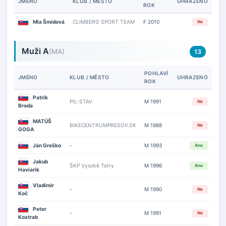
JMÉNO
KLUB / MĚSTO
UHRAZENO
ROK
Mia Šmídová
CLIMBERG SPORT TEAM
F 2010
Ne
Muži A
(MA)
13
POHLAVÍ
JMÉNO
KLUB / MĚSTO
UHRAZENO
ROK
Patrik
PIL-STAV
M 1991
Ne
Broda
MATÚŠ
BIKECENTRUMPRESOV.SK
M 1988
Ne
GOGA
Ján Greško
–
M 1993
Ano
Jakub
ŠKP Vysoké Tatry
M 1996
Ano
Haviarik
Vladimir
–
M 1990
Ne
Koč
Peter
–
M 1991
Ne
Kostrab