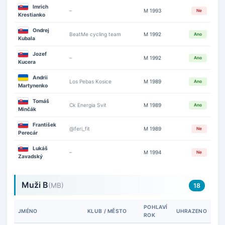
Imrich
–
M 1993
Ne
Krestianko
Ondrej
BeatMe cycling team
M 1992
Ano
Kubala
Jozef
–
M 1992
Ano
Kucera
Andrii
Los Pebas Kosice
M 1989
Ano
Martynenko
Tomáš
Ck Energia Svit
M 1989
Ano
Minčák
František
@feri_fit
M 1989
Ne
Perecár
Lukáš
–
M 1994
Ne
Zavadský
Muži B
(MB)
18
POHLAVÍ
JMÉNO
KLUB / MĚSTO
UHRAZENO
ROK