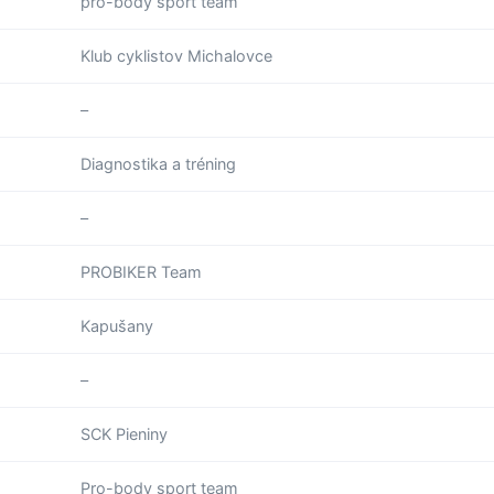
pro-body sport team
Klub cyklistov Michalovce
–
Diagnostika a tréning
–
PROBIKER Team
Kapušany
–
SCK Pieniny
Pro-body sport team