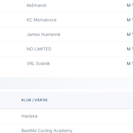
Kežmarok
M 
KC Michalovce
M 
Jantex Humenné
M 
NO LIMITED
M 
VRL Svidník
M 
KLUB / VÁROS
Haniska
BeatMe Cycling Academy