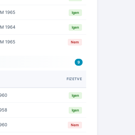
M 1965
Igen
M 1964
Igen
M 1965
Nem
9
M
FIZETVE
960
Igen
958
Igen
960
Nem