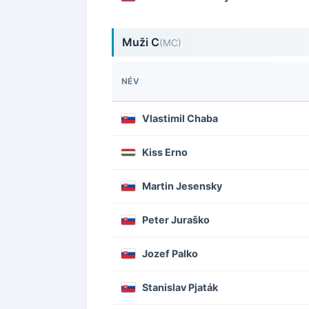
Muži C
(MC)
NÉV
Vlastimil Chaba
Kiss Erno
Martin Jesensky
Peter Juraško
Jozef Palko
Stanislav Pjaták