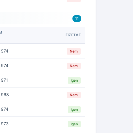
11
M
FIZETVE
1974
Nem
1974
Nem
1971
Igen
1968
Nem
1974
Igen
1973
Igen