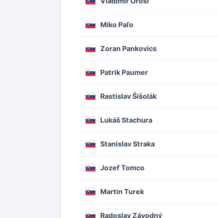
Vladimir Orosi
Miko Paľo
Zoran Pankovics
Patrik Paumer
Rastislav Šišolák
Lukáš Stachura
Stanislav Straka
Jozef Tomco
Martin Turek
Radoslav Závodný