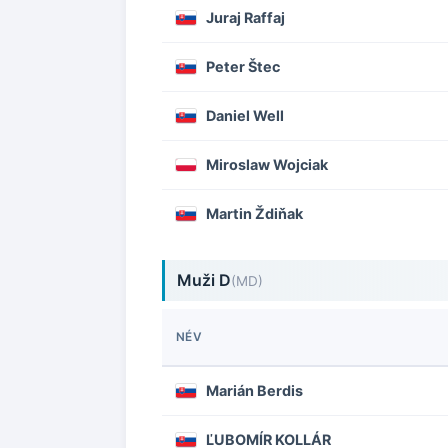
Juraj Raffaj
Peter Štec
Daniel Well
Miroslaw Wojciak
Martin Ždiňak
Muži D
(MD)
NÉV
Marián Berdis
ĽUBOMÍR KOLLÁR