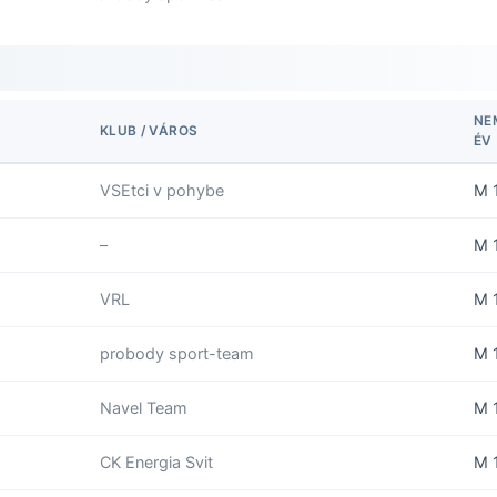
NE
KLUB / VÁROS
ÉV
VSEtci v pohybe
M 
–
M 
VRL
M 
probody sport-team
M 
Navel Team
M 
CK Energia Svit
M 