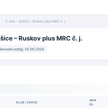
›
5. kolo - Košice – Ruskov plus MRC č. j.
ošice – Ruskov plus MRC č. j.
Nevezés eddig: 05.06.2026
NEM
KLUB / VÁROS
ÉV