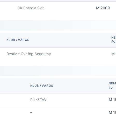
CK Energia Svit
M 2009
N
KLUB / VÁROS
ÉV
BeatMe Cycling Academy
M 
NE
KLUB / VÁROS
ÉV
PIL-STAV
M 1
–
M 1