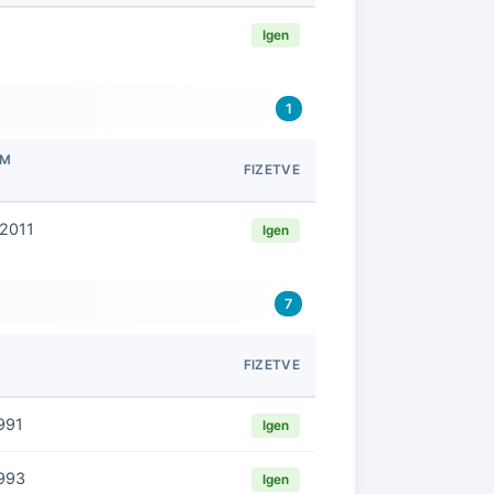
Igen
1
EM
FIZETVE
2011
Igen
7
M
FIZETVE
991
Igen
993
Igen