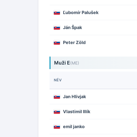
Ľubomír Palušek
Ján Špak
Peter Zöld
Muži E
(ME)
NÉV
Jan Hlivjak
Vlastimil Illík
emil janko