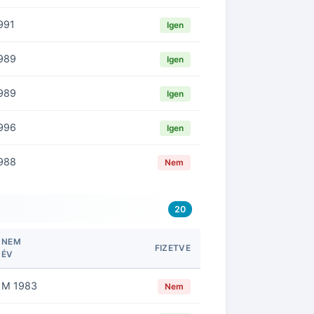
991
Igen
989
Igen
989
Igen
996
Igen
988
Nem
20
NEM
FIZETVE
ÉV
M 1983
Nem