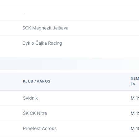
–
SCK Magnezit Jelšava
Cyklo Čajka Racing
NE
KLUB / VÁROS
ÉV
Svidnik
M 1
ŠK CK Nitra
M 1
Proefekt Across
M 1