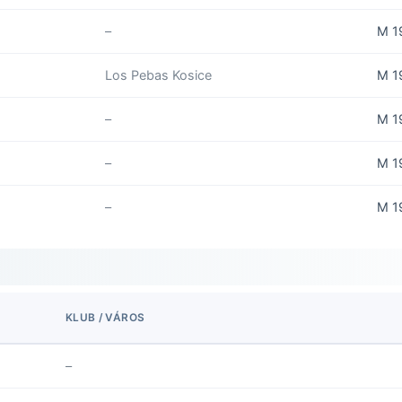
–
M 1
Los Pebas Kosice
M 1
–
M 1
–
M 1
–
M 1
KLUB / VÁROS
–