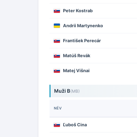
Peter Kostrab
Andrii Martynenko
František Perecár
Matúš Revák
Matej Višnai
Muži B
(MB)
NÉV
Ľuboš Cina