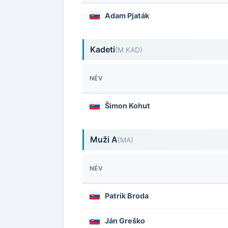
Adam Pjaták
Kadeti
(M KAD)
NÉV
Šimon Kohut
Muži A
(MA)
NÉV
Patrik Broda
Ján Greško